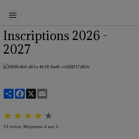
Inscriptions 2026 -
2027
Partager
Facebook
X
Email
★
★
★
★
★
13
votes. Moyenne
4
sur 5.