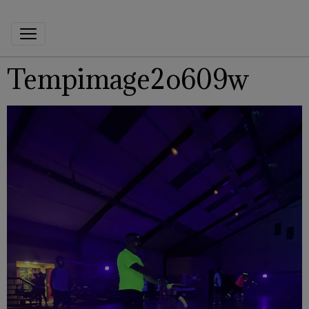
Tempimage2o609w