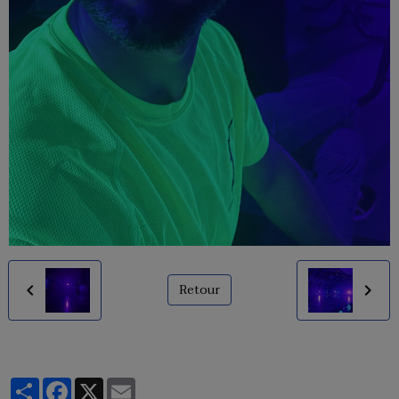
Retour
Partager
Facebook
X
Email