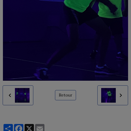
Retour
Partager
Facebook
X
Email