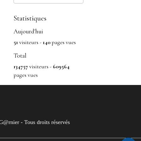
Statistiques
Aujourd'hui
51
visiteurs -
140
pages vues
Total
134757
visiteurs -
609564
pages vues
rnier - Tous droits réservés