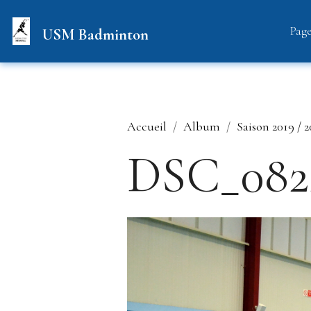
Page
USM Badminton
Accueil
Album
Saison 2019 / 
DSC_082