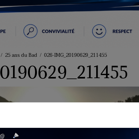
25 ans du Bad
026-IMG_20190629_211455
0190629_211455