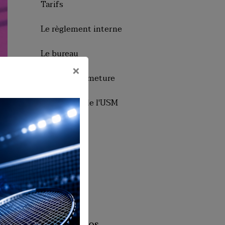
Tarifs
Le règlement interne
Le bureau
×
Dates de fermeture
Historique de l'USM
Badminton
Presse
Facebook
Album photos