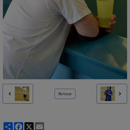
Retour
Partager
Facebook
X
Email