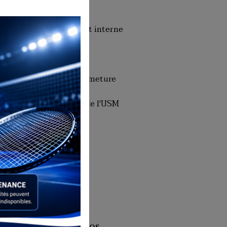
Tarifs
Le règlement interne
Le bureau
Dates de fermeture
Historique de l'USM
Badminton
Presse
Facebook
Album photos