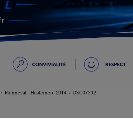
Menneval - Haslemere 2014
DSC07392