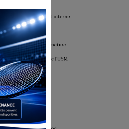
Tarifs
Le règlement interne
Le bureau
Dates de fermeture
Historique de l'USM
Badminton
Presse
Facebook
Album photos