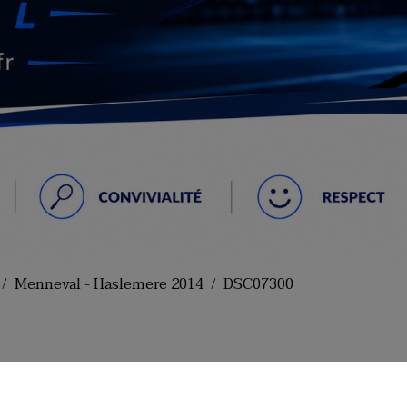
Menneval - Haslemere 2014
DSC07300