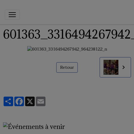
601363_3316494267942
Retour
Partager
Facebook
X
Email