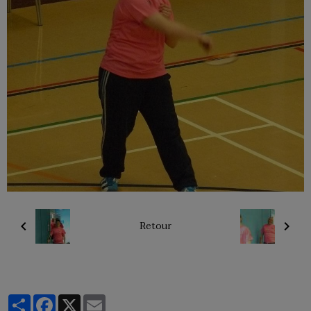
Retour
Partager
Facebook
X
Email